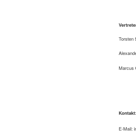
Vertrete
durch:
Torsten 
Alexande
Marcus 
Kontakt
E-Mail: 