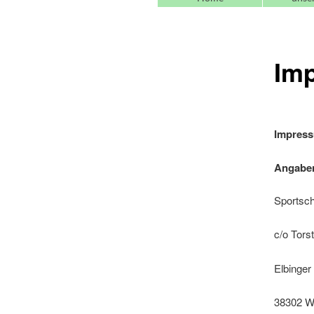
Im
Impres
Angabe
Sportsch
c/o Tors
Elbinger 
38302 Wo