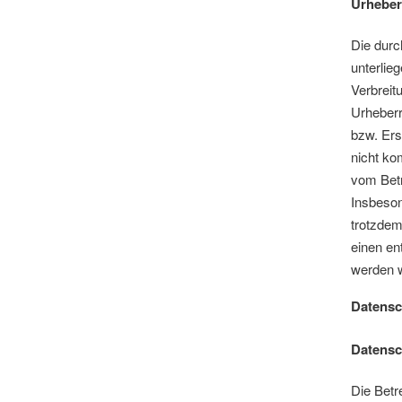
Urheber
Die durc
unterlie
Verbreit
Urheberr
bzw. Ers
nicht ko
vom Betr
Insbeson
trotzdem
einen en
werden w
Datensc
Datens
Die Betr