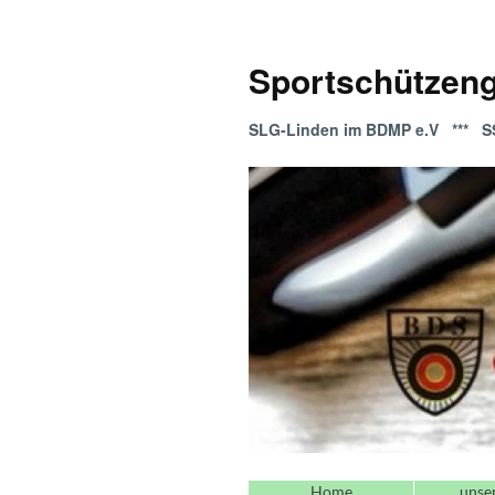
Sportschützeng
SLG-Linden im BDMP e.V *** SS
Home
unse