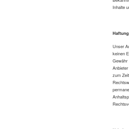
Inhalte 
Haftung
Links
Unser An
keinen E
Gewähr ü
Anbieter
zum Zeit
Rechtswi
permanen
Anhaltsp
Rechtsve