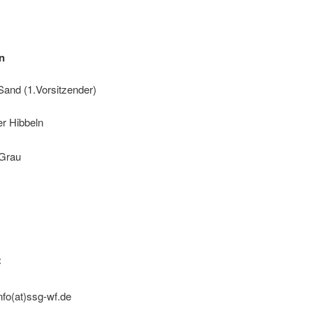
n
Sand (1.Vorsitzender)
r Hibbeln
Grau
:
info(at)ssg-wf.de