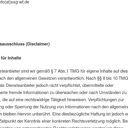
info(at)ssg-wf.de
sausschluss (Disclaimer)
für Inhalte
steanbieter sind wir gemäß § 7 Abs.1 TMG für eigene Inhalte auf die
ach den allgemeinen Gesetzen verantwortlich. Nach §§ 8 bis 10 TM
als Diensteanbieter jedoch nicht verpflichtet, übermittelte oder
herte fremde Informationen zu überwachen oder nach Umständen zu
, die auf eine rechtswidrige Tätigkeit hinweisen. Verpflichtungen zur
ng oder Sperrung der Nutzung von Informationen nach den allgemei
 bleiben hiervon unberührt. Eine diesbezügliche Haftung ist jedoch e
eitpunkt der Kenntnis einer konkreten Rechtsverletzung möglich. Be
werden von entsprechenden Rechtsverletzungen werden wir diese