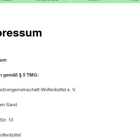
pressum
sum
n gemäß § 5 TMG:
ützengemeinschaft-Wolfenbüttel e. V.
ten Sand
Str. 10
lfenbüttel