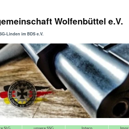
emeinschaft Wolfenbüttel e.V.
G-Linden im BDS e.V.
re SLG
unsere SSG
Intern
Impr